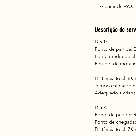
partir
A partir de 990
de
990CHF
Descrição do serv
Dia 1:
Ponto de partida: 
Ponto médio de el
Refúgio de monta
Distância total: 8K
Tempo estimado de
Adequado a crianç
Dia 2:
Ponto de partida:
Ponto de chegada:
Distância total: 7K