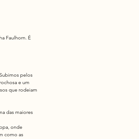
ha Faulhorn. É
. Subimos pelos
 rochosa e um
mosos que rodeiam
ma das maiores
ropa, onde
bem como as