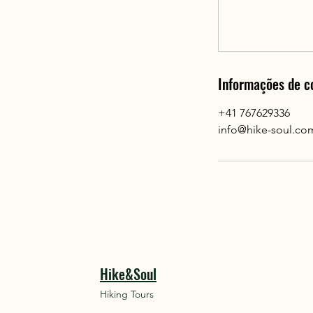
Informações de c
+41 767629336
info@hike-soul.co
Hike&Soul
Hiking Tours