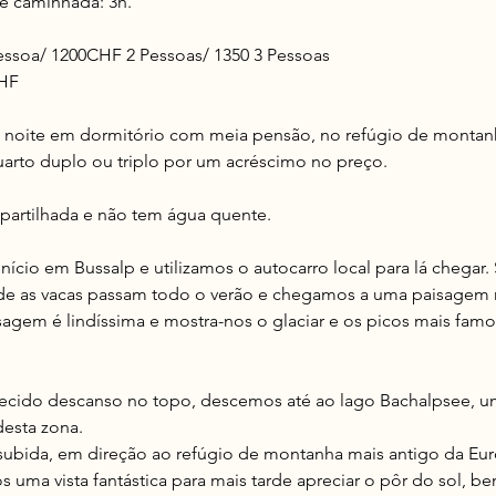
 caminhada: 3h.
essoa/ 1200CHF 2 Pessoas/ 1350 3 Pessoas
CHF
a noite em dormitório com meia pensão, no refúgio de montan
quarto duplo ou triplo por um acréscimo no preço.
partilhada e não tem água quente.
início em Bussalp e utilizamos o autocarro local para lá chegar
e as vacas passam todo o verão e chegamos a uma paisagem
sagem é lindíssima e mostra-nos o glaciar e os picos mais fa
cido descanso no topo, descemos até ao lago Bachalpsee, u
 desta zona.
 subida, em direção ao refúgio de montanha mais antigo da Eu
 uma vista fantástica para mais tarde apreciar o pôr do sol, 