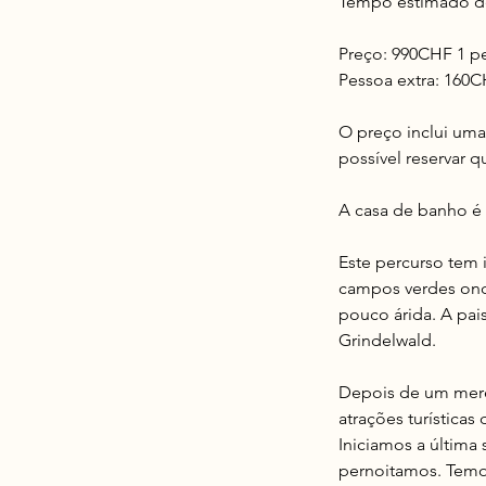
Tempo estimado de
Preço: 990CHF 1 p
Pessoa extra: 160
O preço inclui um
possível reservar 
A casa de banho é 
Este percurso tem 
campos verdes ond
pouco árida. A pai
Grindelwald.
Depois de um mere
atrações turísticas
Iniciamos a última
pernoitamos. Temos