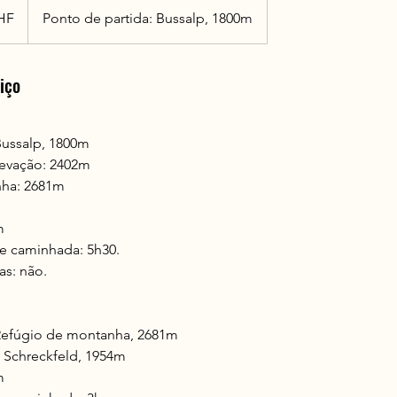
CHF
Ponto de partida: Bussalp, 1800m
iço
Bussalp, 1800m
evação: 2402m
nha: 2681m
m
 caminhada: 5h30.
as: não.
 Refúgio de montanha, 2681m
 Schreckfeld, 1954m
m